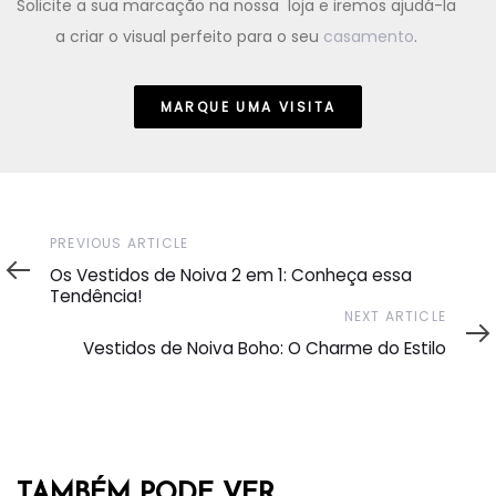
Solicite a sua marcação na nossa loja e iremos ajudá-la
a criar o visual perfeito para o seu
casamento
.
MARQUE UMA VISITA
Previous
PREVIOUS ARTICLE
Article
Os Vestidos de Noiva 2 em 1: Conheça essa
Tendência!
Next
NEXT ARTICLE
Article
Vestidos de Noiva Boho: O Charme do Estilo
TAMBÉM PODE VER...