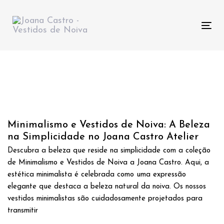
Skip
Skip
links
to
primary
Tog
navigation
nav
Skip
to
content
Minimalismo e Vestidos de Noiva: A Beleza
na Simplicidade no Joana Castro Atelier
Descubra a beleza que reside na simplicidade com a coleção
de Minimalismo e Vestidos de Noiva a Joana Castro. Aqui, a
estética minimalista é celebrada como uma expressão
elegante que destaca a beleza natural da noiva. Os nossos
vestidos minimalistas são cuidadosamente projetados para
transmitir